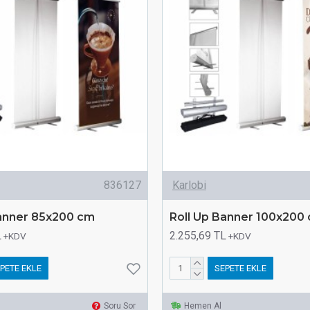
836127
Karlobi
Banner 85x200 cm
Roll Up Banner 100x200
L
2.255,69 TL
+KDV
+KDV
PETE EKLE
SEPETE EKLE
Soru Sor
Hemen Al