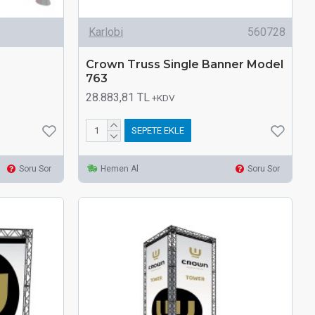
Karlobi
560728
Crown Truss Single Banner Model
763
28.883,81 TL
+KDV
SEPETE EKLE
Soru Sor
Hemen Al
Soru Sor