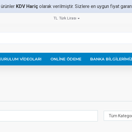
 ürünler
KDV Hariç
olarak verilmiştir. Sizlere en uygun fiyat gara
TL
Türk Lirası
KURULUM VIDEOLARI
ONLINE ÖDEME
BANKA BILGILERIMI