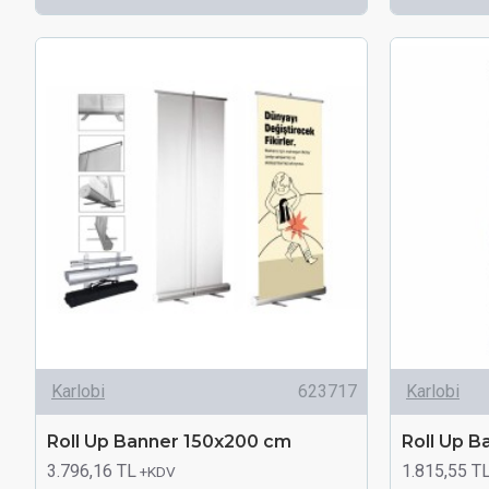
Karlobi
623717
Karlobi
Roll Up Banner 150x200 cm
Roll Up 
3.796,16 TL
1.815,55 T
+KDV