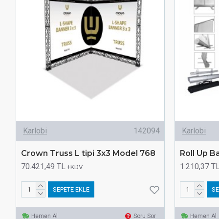
Karlobi
142094
Karlobi
Crown Truss L tipi 3x3 Model 768
Roll Up 
70.421,49 TL
1.210,37 T
+KDV
SEPETE EKLE
SE
Hemen Al
Soru Sor
Hemen Al