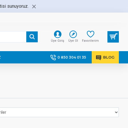
ntisi sunuyoruz.
Üye Giriş
Üye Ol
Favorilerim
Z
BLOG
0 850 304 01 35