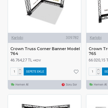
Karlobi
309782
Karlobi
Crown Truss Corner Banner Model
Crown Tr
764
765
46.764,27 TL
66.020,15 
+KDV
SEPETE EKLE
SE
Hemen Al
Soru Sor
Hemen Al