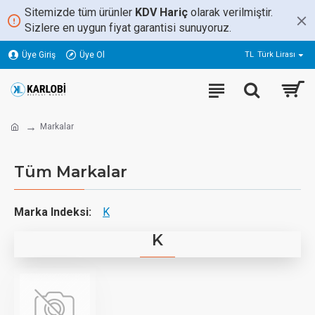
Sitemizde tüm ürünler
KDV Hariç
olarak verilmiştir.
Sizlere en uygun fiyat garantisi sunuyoruz.
Üye Giriş
Üye Ol
TL
Türk Lirası
Markalar
Tüm Markalar
Marka Indeksi:
K
K