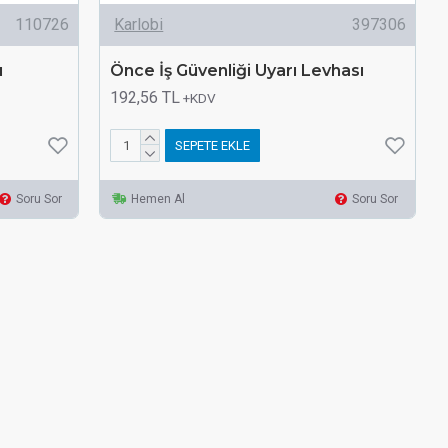
110726
Karlobi
397306
ı
Önce İş Güvenliği Uyarı Levhası
192,56 TL
+KDV
SEPETE EKLE
Soru Sor
Hemen Al
Soru Sor