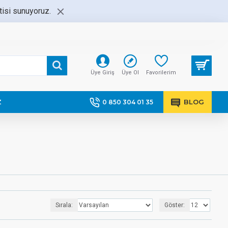
ntisi sunuyoruz.
Üye Giriş
Üye Ol
Favorilerim
Z
BLOG
0 850 304 01 35
Sırala:
Göster: