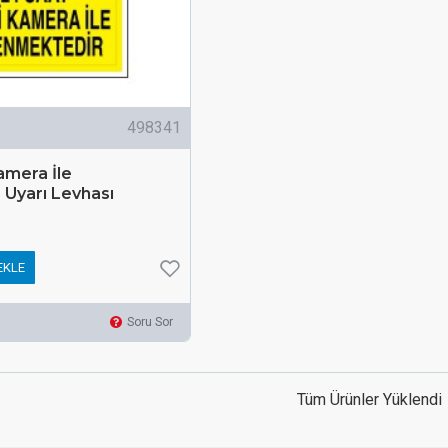
498341
amera İle
 Uyarı Levhası
EKLE
Soru Sor
Tüm Ürünler Yüklendi