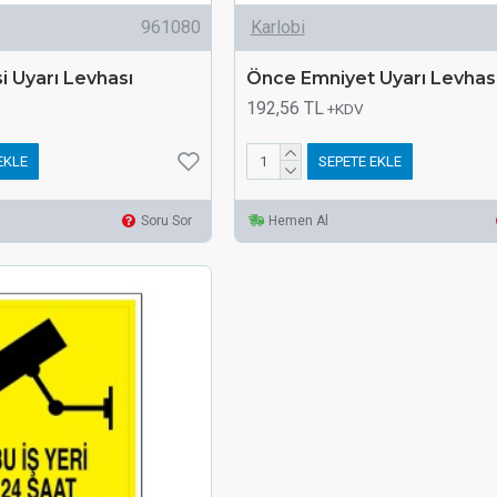
961080
Karlobi
i Uyarı Levhası
Önce Emniyet Uyarı Levhas
192,56 TL
+KDV
EKLE
SEPETE EKLE
Soru Sor
Hemen Al