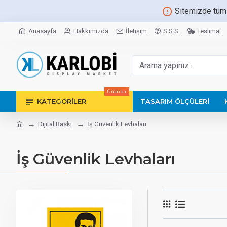
Sitemizde tüm
Anasayfa
Hakkımızda
İletişim
S.S.S.
Teslimat
Ürünler
KATEGORILER
TASARIM ÖLÇÜLERI
Dijital Baskı
İş Güvenlik Levhaları
İş Güvenlik Levhaları