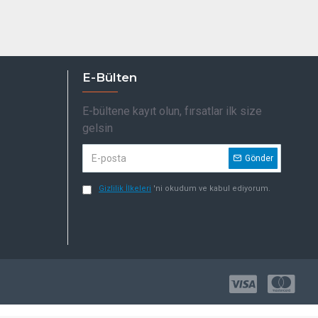
E-Bülten
E-bültene kayıt olun, fırsatlar ilk size
gelsin
Gönder
Gizlilik İlkeleri
'ni okudum ve kabul ediyorum.