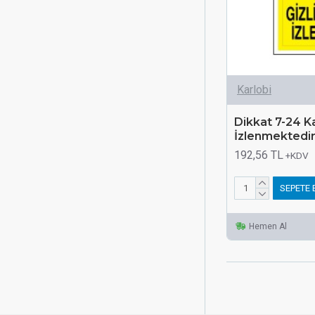
Karlobi
Dikkat 7-24 K
İzlenmektedir
192,56 TL
+KDV
SEPETE 
Hemen Al