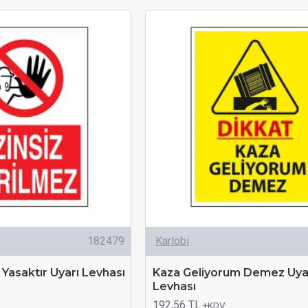
182479
Karlobi
 Yasaktır Uyarı Levhası
Kaza Geliyorum Demez Uya
Levhası
192,56 TL
+KDV