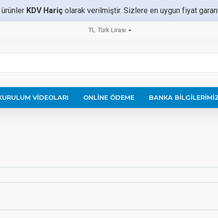
 ürünler
KDV Hariç
olarak verilmiştir. Sizlere en uygun fiyat gara
TL
Türk Lirası
KURULUM VIDEOLARI
ONLINE ÖDEME
BANKA BILGILERIMI