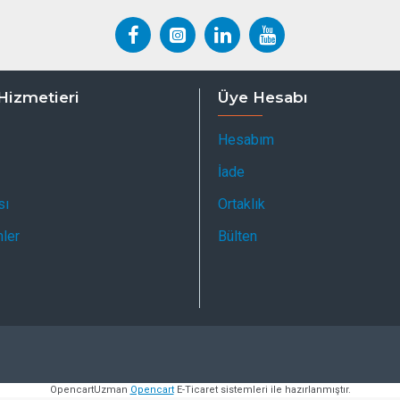
Hizmetieri
Üye Hesabı
Hesabım
İade
sı
Ortaklık
mler
Bülten
OpencartUzman
Opencart
E-Ticaret sistemleri ile hazırlanmıştır.