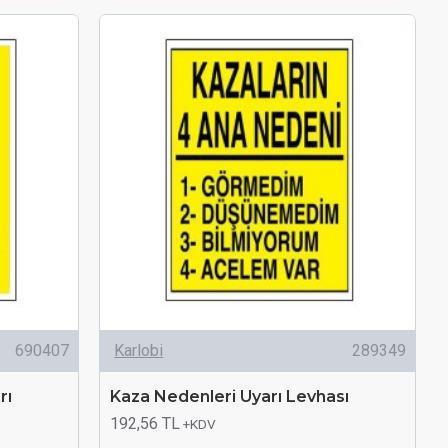
690407
Karlobi
289349
rı
Kaza Nedenleri Uyarı Levhası
192,56 TL
+KDV