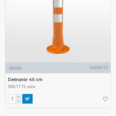
Karlobi
54538125
Delinatör 45 cm
550,17 TL
+KDV