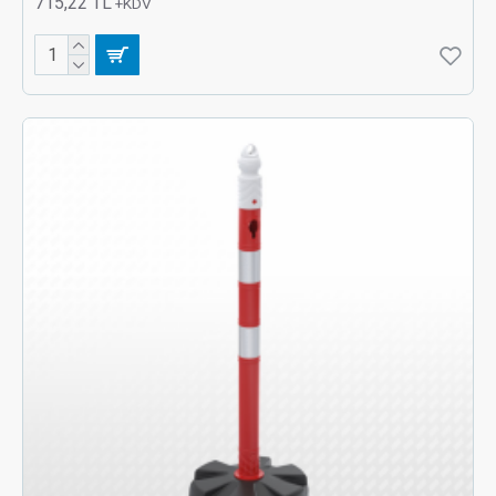
715,22 TL
+KDV