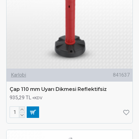
Karlobi
841637
Çap 110 mm Uyarı Dikmesi Reflektifsiz
935,29 TL
+KDV