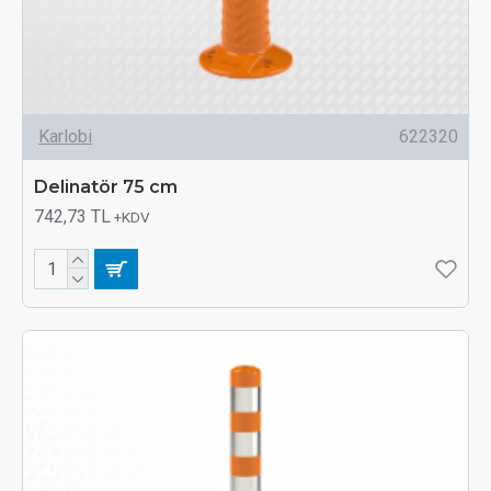
Karlobi
622320
Delinatör 75 cm
742,73 TL
+KDV