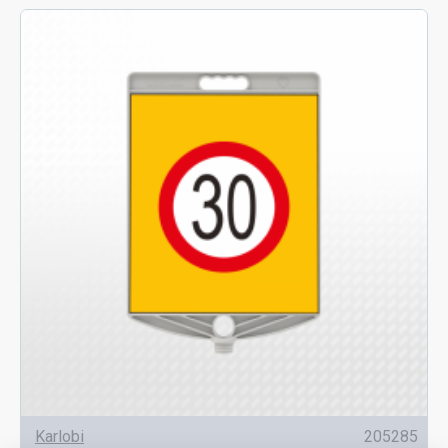
Karlobi
205285