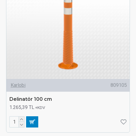
Karlobi
809105
Delinatör 100 cm
1.265,39 TL
+KDV