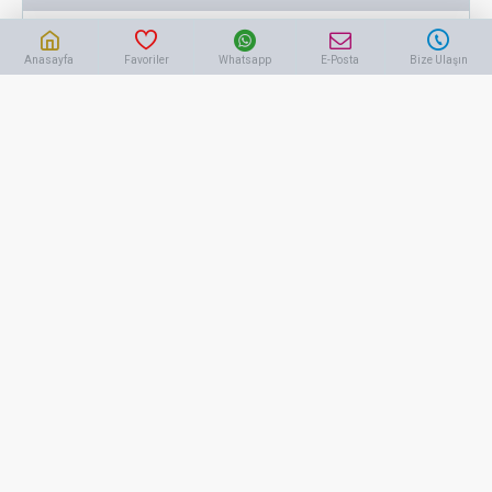
Dikdörtgen Uyarı Levhası 34x40 cm
Anasayfa
Favoriler
Whatsapp
E-Posta
Bize Ulaşın
192,56 TL
+KDV