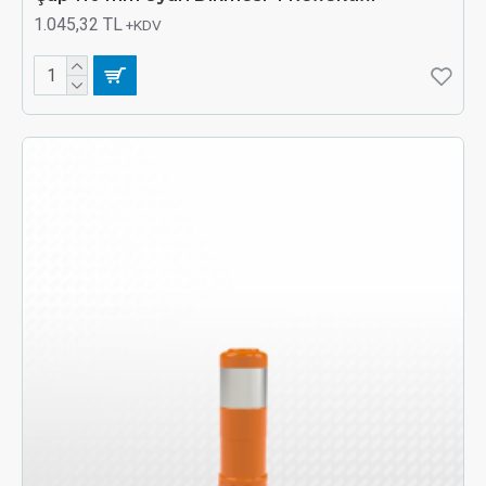
1.045,32 TL
+KDV