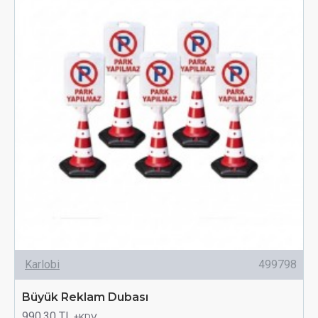
Karlobi
499798
Büyük Reklam Dubası
990,30 TL
+KDV