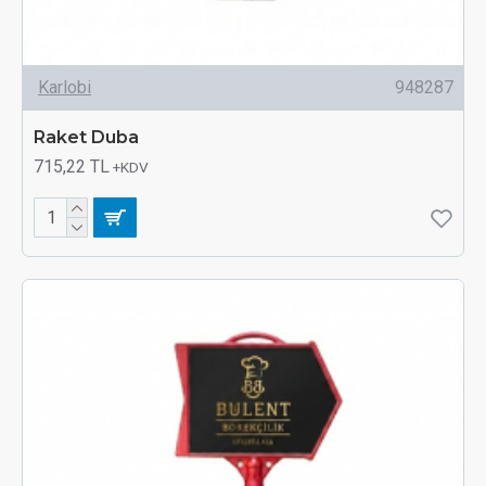
Karlobi
948287
Raket Duba
715,22 TL
+KDV