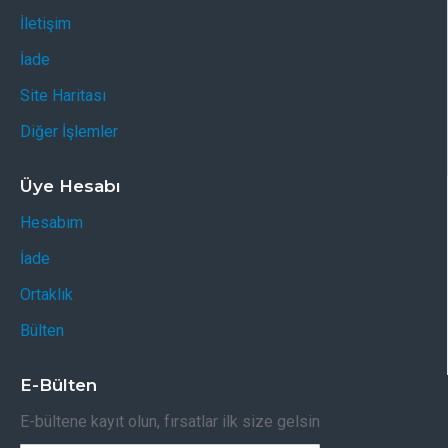
İletişim
İade
Site Haritası
Diğer İşlemler
Üye Hesabı
Hesabım
İade
Ortaklık
Bülten
E-Bülten
E-bültene kayıt olun, fırsatlar ilk size gelsin