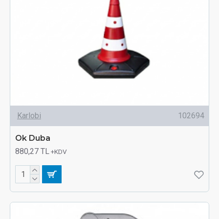
Karlobi
102694
Ok Duba
880,27 TL
+KDV