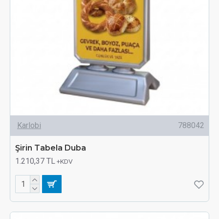
Karlobi
788042
Şirin Tabela Duba
1.210,37 TL
+KDV