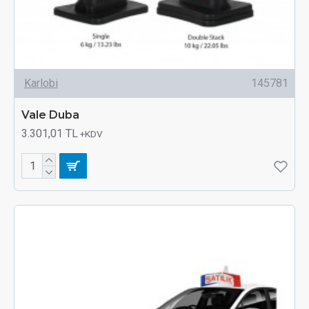
Karlobi
145781
Vale Duba
3.301,01 TL
+KDV