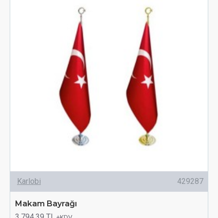
Karlobi
429287
Makam Bayrağı
3.794,39 TL
+KDV