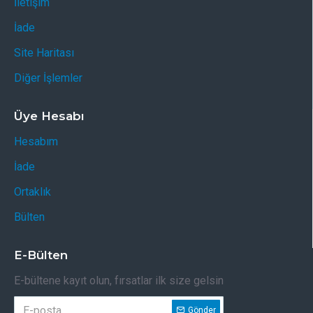
İletişim
İade
Site Haritası
Diğer İşlemler
Üye Hesabı
Hesabım
İade
Ortaklık
Bülten
E-Bülten
E-bültene kayıt olun, fırsatlar ilk size gelsin
Gönder