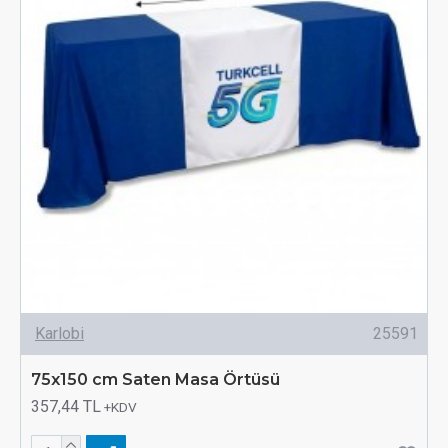
Karlobi
25591
75x150 cm Saten Masa Örtüsü
357,44 TL
+KDV