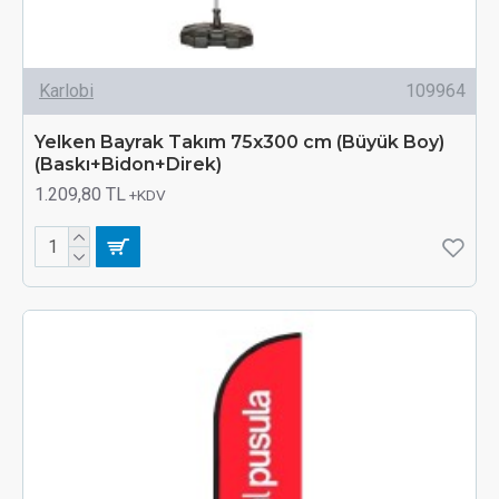
Karlobi
109964
Yelken Bayrak Takım 75x300 cm (Büyük Boy)
(Baskı+Bidon+Direk)
1.209,80 TL
+KDV