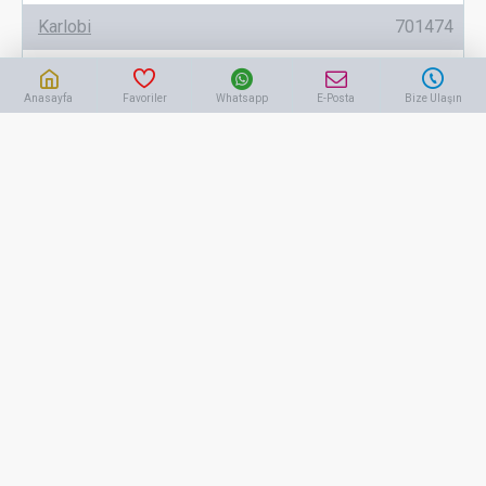
Karlobi
701474
Yelken Bayrak Sadece Direği
Anasayfa
Favoriler
Whatsapp
E-Posta
Bize Ulaşın
302,45 TL
+KDV