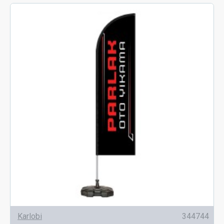
Karlobi
344744