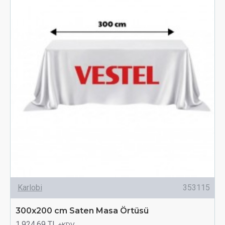
Karlobi
353115
300x200 cm Saten Masa Örtüsü
1.924,69 TL
+KDV