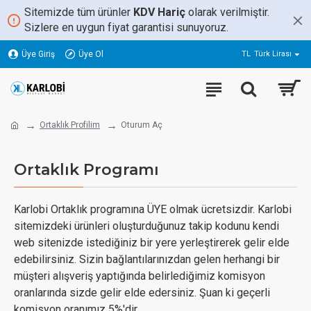
Sitemizde tüm ürünler
KDV Hariç
olarak verilmiştir.
Sizlere en uygun fiyat garantisi sunuyoruz.
Üye Giriş
Üye Ol
TL
Türk Lirası
Ortaklık Profilim
Oturum Aç
Ortaklık Programı
Karlobi Ortaklık programına ÜYE olmak ücretsizdir. Karlobi
sitemizdeki ürünleri oluşturduğunuz takip kodunu kendi
web sitenizde istediğiniz bir yere yerleştirerek gelir elde
edebilirsiniz. Sizin bağlantılarınızdan gelen herhangi bir
müşteri alışveriş yaptığında belirlediğimiz komisyon
oranlarında sizde gelir elde edersiniz. Şuan ki geçerli
komisyon oranımız 5%'dir.