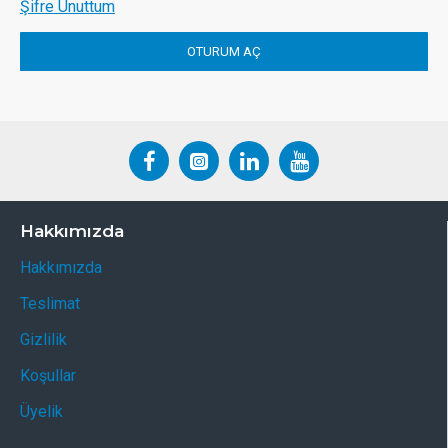
Şifre Unuttum
OTURUM AÇ
Hakkımızda
Hakkımızda
Teslimat
Gizlilik
Koşullar
Üyelik