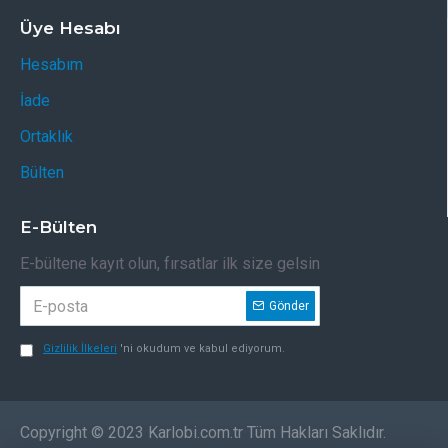
Üye Hesabı
Hesabım
İade
Ortaklık
Bülten
E-Bülten
E-bültene kayıt olun, fırsatlar ilk size gelsin
Gönder
Gizlilik İlkeleri
'ni okudum ve kabul ediyorum.
Copyright © 2023 Karlobi.com.tr Tüm Hakları Saklıdır.