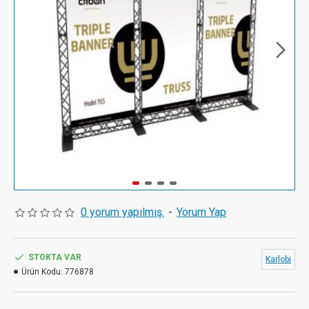
0 yorum yapılmış.
-
Yorum Yap
STOKTA VAR
Karlobi
Ürün Kodu:
776878