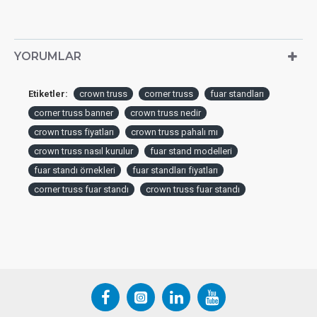
YORUMLAR
Etiketler:
crown truss
corner truss
fuar standları
corner truss banner
crown truss nedir
crown truss fiyatları
crown truss pahalı mı
crown truss nasıl kurulur
fuar stand modelleri
fuar standı örnekleri
fuar standları fiyatları
corner truss fuar standı
crown truss fuar standı