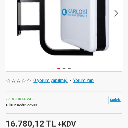
0 yorum yapılmış.
-
Yorum Yap
STOKTA VAR
Karlobi
Ürün Kodu:
22509
16.780,12 TL
+KDV