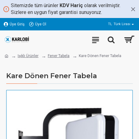
Sitemizde tüm ürünler
KDV Hariç
olarak verilmiştir.
Sizlere en uygun fiyat garantisi sunuyoruz.
Üye Giriş
Üye Ol
TL
Türk Lirası
Işıklı Ürünler
Fener Tabela
Kare Dönen Fener Tabela
Kare Dönen Fener Tabela