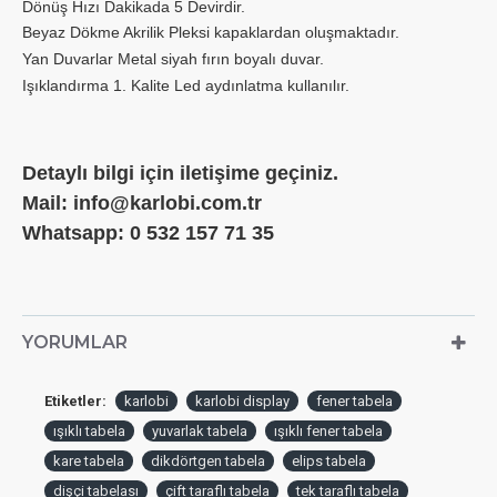
Dönüş Hızı Dakikada 5 Devirdir.
Beyaz Dökme Akrilik Pleksi kapaklardan oluşmaktadır.
Yan Duvarlar Metal siyah fırın boyalı duvar.
Işıklandırma 1. Kalite Led aydınlatma kullanılır.
Detaylı bilgi için iletişime geçiniz.
Mail: info@karlobi.com.tr
Whatsapp: 0 532 157 71 35
YORUMLAR
Etiketler:
karlobi
karlobi display
fener tabela
ışıklı tabela
yuvarlak tabela
ışıklı fener tabela
kare tabela
dikdörtgen tabela
elips tabela
dişçi tabelası
çift taraflı tabela
tek taraflı tabela