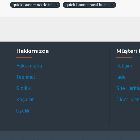
quick banner nerde satılır
quick banner nasıl kullanılır
Hakkımızda
Müşteri 
Hakkımızda
İletişim
Teslimat
İade
Gizlilik
Site Harita
Koşullar
Diğer İşle
Üyelik