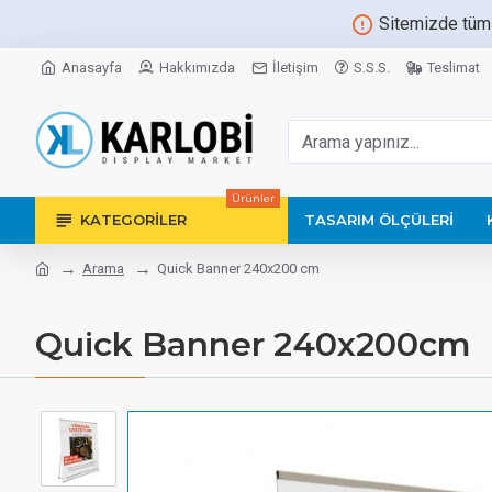
Sitemizde tüm
Anasayfa
Hakkımızda
İletişim
S.S.S.
Teslimat
Ürünler
KATEGORILER
TASARIM ÖLÇÜLERI
Arama
Quick Banner 240x200 cm
Quick Banner 240x200cm