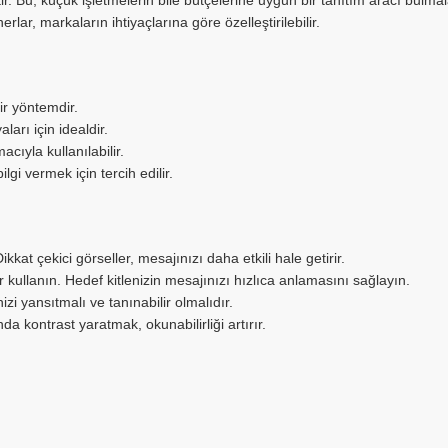
. Bu, küçük işletmelerin bile bütçelerine uygun bir tanıtım aracı bulmala
rlar, markaların ihtiyaçlarına göre özelleştirilebilir.
bir yöntemdir.
arı için idealdir.
cıyla kullanılabilir.
lgi vermek için tercih edilir.
kkat çekici görseller, mesajınızı daha etkili hale getirir.
r kullanın. Hedef kitlenizin mesajınızı hızlıca anlamasını sağlayın.
izi yansıtmalı ve tanınabilir olmalıdır.
da kontrast yaratmak, okunabilirliği artırır.