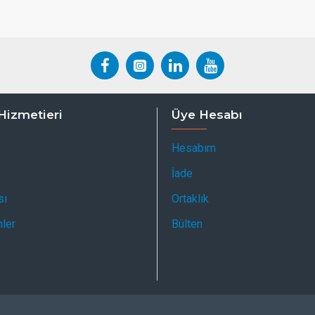
Hizmetieri
Üye Hesabı
Hesabım
İade
sı
Ortaklık
mler
Bülten