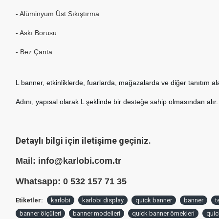
- Alüminyum Üst Sıkıştırma
- Askı Borusu
- Bez Çanta
L banner, etkinliklerde, fuarlarda, mağazalarda ve diğer tanıtım ala
Adını, yapısal olarak L şeklinde bir desteğe sahip olmasından alır. B
Detaylı bilgi için iletişime geçiniz.
Mail: info@karlobi.com.tr
Whatsapp: 0 532 157 71 35
Etiketler:
karlobi
karlobi display
quick banner
banner
t
banner ölçüleri
banner modelleri
quick banner örnekleri
quic