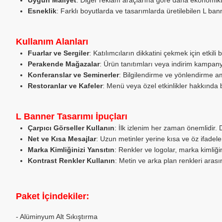
Uygun Maliyet
: Diğer reklam araçlarına göre daha ekonomiktir
Esneklik
: Farklı boyutlarda ve tasarımlarda üretilebilen L banne
Kullanım Alanları
Fuarlar ve Sergiler
: Katılımcıların dikkatini çekmek için etkili 
Perakende Mağazalar
: Ürün tanıtımları veya indirim kampanyal
Konferanslar ve Seminerler
: Bilgilendirme ve yönlendirme ama
Restoranlar ve Kafeler
: Menü veya özel etkinlikler hakkında bi
L Banner Tasarımı İpuçları
Çarpıcı Görseller Kullanın
: İlk izlenim her zaman önemlidir. Di
Net ve Kısa Mesajlar
: Uzun metinler yerine kısa ve öz ifadele
Marka Kimliğinizi Yansıtın
: Renkler ve logolar, marka kimliğin
Kontrast Renkler Kullanın
: Metin ve arka plan renkleri arasın
Paket İçindekiler:
- Alüminyum Alt Sıkıştırma