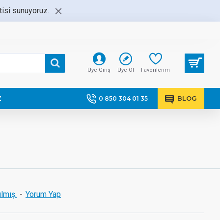
ntisi sunuyoruz.
Üye Giriş
Üye Ol
Favorilerim
Z
BLOG
0 850 304 01 35
lmış.
-
Yorum Yap