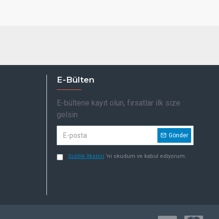
E-Bülten
E-bültene kayıt olun, fırsatlar ilk size
gelsin
Gönder
Gizlilik İlkeleri
'ni okudum ve kabul ediyorum.