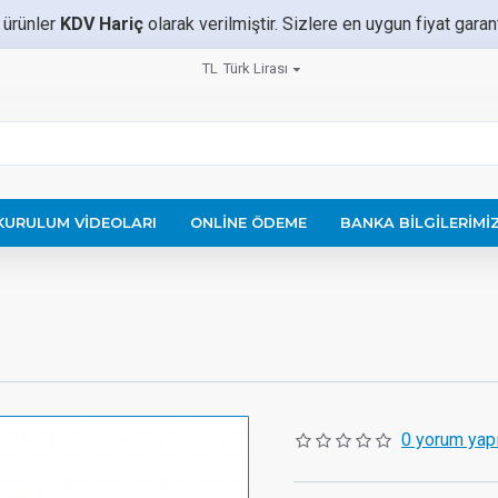
 ürünler
KDV Hariç
olarak verilmiştir. Sizlere en uygun fiyat gara
TL
Türk Lirası
KURULUM VIDEOLARI
ONLINE ÖDEME
BANKA BILGILERIMI
0 yorum yapı