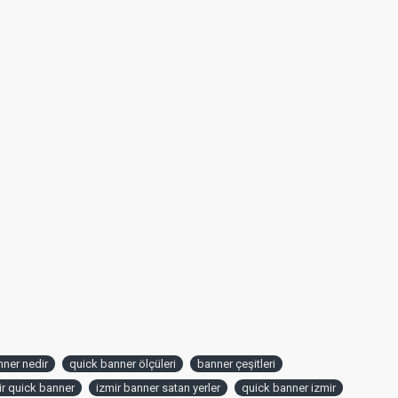
nner nedir
quick banner ölçüleri
banner çeşitleri
ir quick banner
izmir banner satan yerler
quick banner izmir