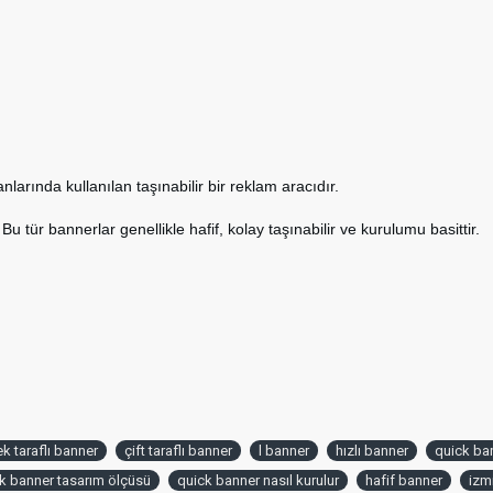
nlarında kullanılan taşınabilir bir reklam aracıdır.
u tür bannerlar genellikle hafif, kolay taşınabilir ve kurulumu basittir.
ek taraflı banner
çift taraflı banner
l banner
hızlı banner
quick ba
k banner tasarım ölçüsü
quick banner nasıl kurulur
hafif banner
izm