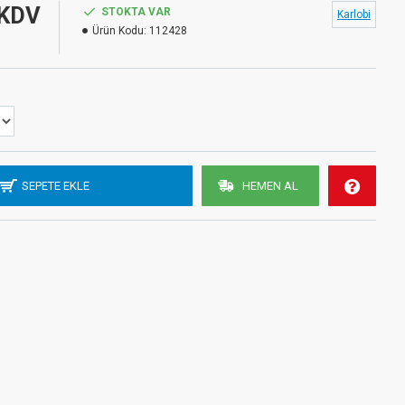
KDV
STOKTA VAR
Karlobi
Ürün Kodu:
112428
SEPETE EKLE
HEMEN AL